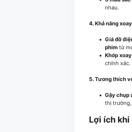
nhau.
4. Khả năng xoay 
Giá đỡ điệ
phim
từ mọ
Khớp xoay
chính xác.
5. Tương thích vớ
Gậy chụp 
thị trường
Lợi ích kh