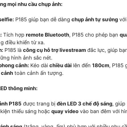
ứng mọi nhu cầu chụp ảnh:
elfie:
P185 giúp bạn dễ dàng
chụp ảnh tự sướng
với
:
Tích hợp
remote Bluetooth
, P185 cho phép bạn
qu
g điều khiển từ xa.
m:
P185 là
công cụ hỗ trợ livestream
đắc lực, giúp bạ
ững hình ảnh sắc nét.
phong cảnh:
Kéo dài
chiều dài
lên đến
180cm
, P185 
 cảnh
toàn cảnh ấn tượng.
LED thông minh:
ảnh P185
được trang bị
đèn LED 3 chế độ sáng
, giú
 kiện thiếu sáng hoặc
quay video
vào ban đêm với hì
 ánh sáng
(trắng, vàng, ấm) phù hợp với nhiều nhu c