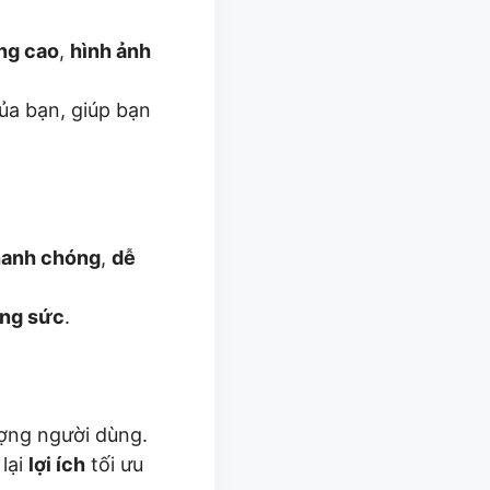
ng cao
,
hình ảnh
ủa bạn, giúp bạn
anh chóng
,
dễ
ng sức
.
ượng người dùng.
 lại
lợi ích
tối ưu