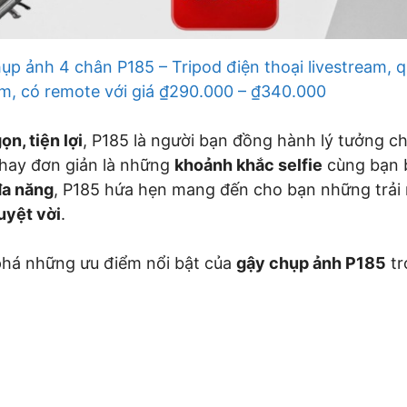
p ảnh 4 chân P185 – Tripod điện thoại livestream, 
m, có remote với giá ₫290.000 – ₫340.000
ọn, tiện lợi
, P185 là người bạn đồng hành lý tưởng 
hay đơn giản là những
khoảnh khắc selfie
cùng bạn b
đa năng
, P185 hứa hẹn mang đến cho bạn những trải
uyệt vời
.
há những ưu điểm nổi bật của
gậy chụp ảnh P185
tr