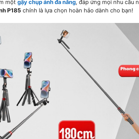
ếm một
gậy chụp ảnh đa năng
, đáp ứng mọi nhu cầu 
nh P185
chính là lựa chọn hoàn hảo dành cho bạn!