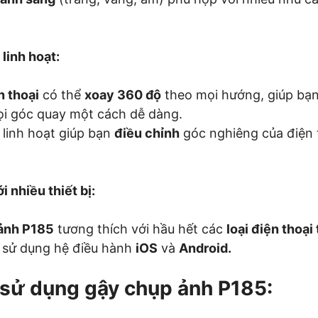
linh hoạt:
n thoại
có thể
xoay 360 độ
theo mọi hướng, giúp bạ
i góc quay một cách dễ dàng.
linh hoạt giúp bạn
điều chỉnh
góc nghiêng của điện 
i nhiều thiết bị:
ảnh P185
tương thích với hầu hết các
loại điện thoạ
, sử dụng hệ điều hành
iOS
và
Android.
i sử dụng gậy chụp ảnh P185: