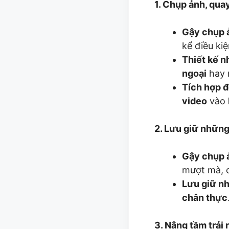
1. Chụp ảnh, qua
Gậy chụp 
kể điều ki
Thiết kế nh
ngoại
hay
Tích hợp 
video
vào
2. Lưu giữ nhữn
Gậy chụp 
mượt mà, 
Lưu giữ n
chân thực
3. Nâng tầm trải