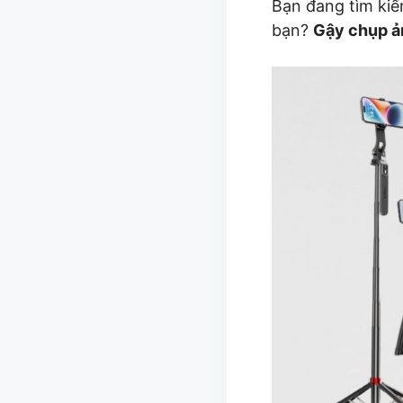
Bạn đang tìm ki
bạn?
Gậy chụp ả