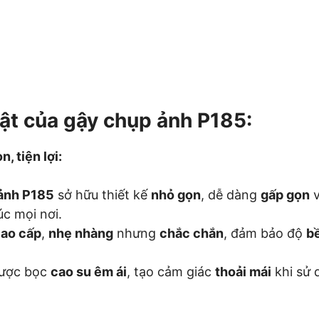
ật của gậy chụp ảnh P185:
n, tiện lợi:
ảnh P185
sở hữu thiết kế
nhỏ gọn
, dễ dàng
gấp gọn
úc mọi nơi.
cao cấp
,
nhẹ nhàng
nhưng
chắc chắn
, đảm bảo độ
bề
ược bọc
cao su êm ái
, tạo cảm giác
thoải mái
khi sử 