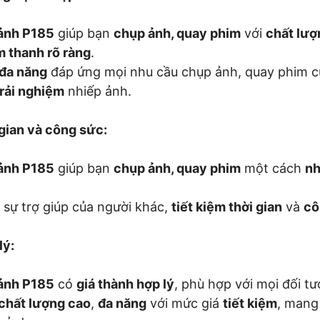
ảnh P185
giúp bạn
chụp ảnh, quay phim
với
chất lượ
m thanh rõ ràng
.
 đa năng
đáp ứng mọi nhu cầu chụp ảnh, quay phim c
rải nghiệm
nhiếp ảnh.
 gian và công sức:
ảnh P185
giúp bạn
chụp ảnh, quay phim
một cách
nh
sự trợ giúp của người khác,
tiết kiệm thời gian
và
cô
lý:
ảnh P185
có
giá thành hợp lý
, phù hợp với mọi đối t
chất lượng cao
,
đa năng
với mức giá
tiết kiệm
, mang