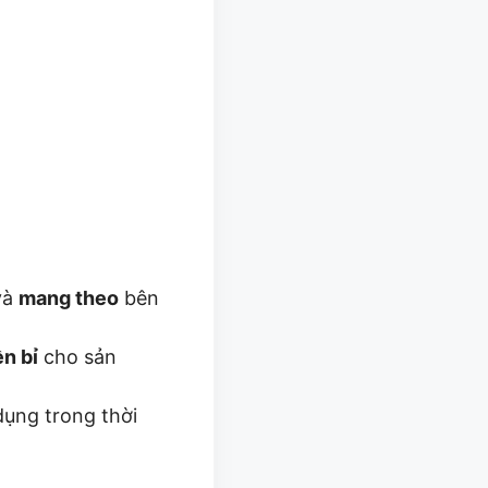
và
mang theo
bên
n bỉ
cho sản
dụng trong thời