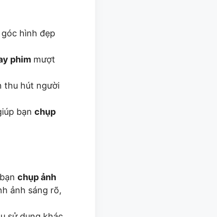
 góc hình đẹp
ay phim
mượt
n thu hút người
giúp bạn
chụp
p bạn
chụp ảnh
nh ảnh sáng rõ,
ầu sử dụng khác