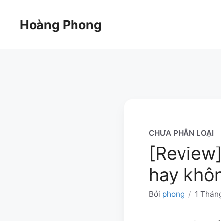
Chuyển
đến
Hoàng Phong
nội
dung
CHƯA PHÂN LOẠI
[Review
hay khô
Bởi
phong
/
1 Thán