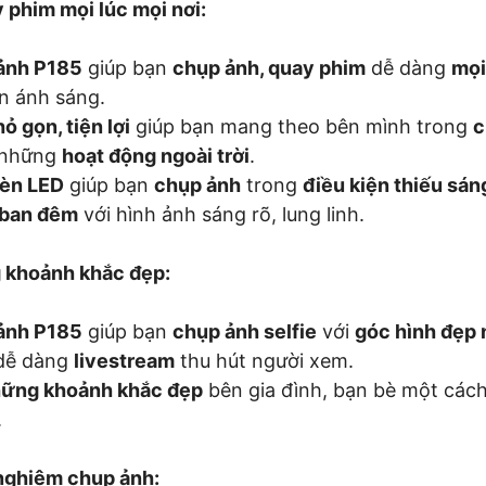
y phim mọi lúc mọi nơi:
ảnh P185
giúp bạn
chụp ảnh, quay phim
dễ dàng
mọi
ện ánh sáng.
ỏ gọn, tiện lợi
giúp bạn mang theo bên mình trong
c
 những
hoạt động ngoài trời
.
đèn LED
giúp bạn
chụp ảnh
trong
điều kiện thiếu sán
ban đêm
với hình ảnh sáng rõ, lung linh.
g khoảnh khắc đẹp:
ảnh P185
giúp bạn
chụp ảnh selfie
với
góc hình đẹp 
dễ dàng
livestream
thu hút người xem.
hững khoảnh khắc đẹp
bên gia đình, bạn bè một các
.
 nghiệm chụp ảnh: