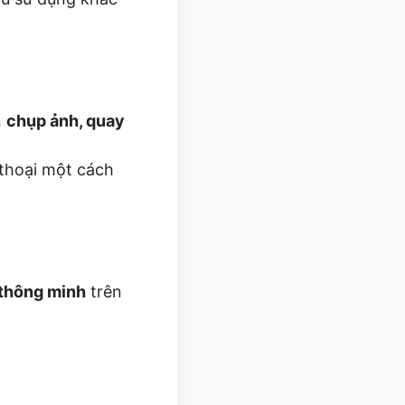
n
chụp ảnh, quay
thoại một cách
i thông minh
trên