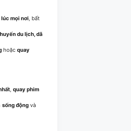
 lúc mọi nơi
, bất
huyến du lịch, dã
g
hoặc
quay
nhất
,
quay phim
h
sống động
và