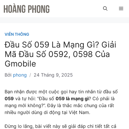
Chuyển
Me
đến
nội
dung
VIỄN THÔNG
Đầu Số 059 Là Mạng Gì? Giải
Mã Đầu Số 0592, 0598 Của
Gmobile
Bởi
phong
/
24 Tháng 9, 2025
Bạn nhận được một cuộc gọi hay tin nhắn từ đầu số
059
và tự hỏi: “Đầu số
059 là mạng gì
? Có phải là
mạng mới không?”. Đây là thắc mắc chung của rất
nhiều người dùng di động tại Việt Nam.
Đừng lo lắng, bài viết này sẽ giải đáp chi tiết tất cả