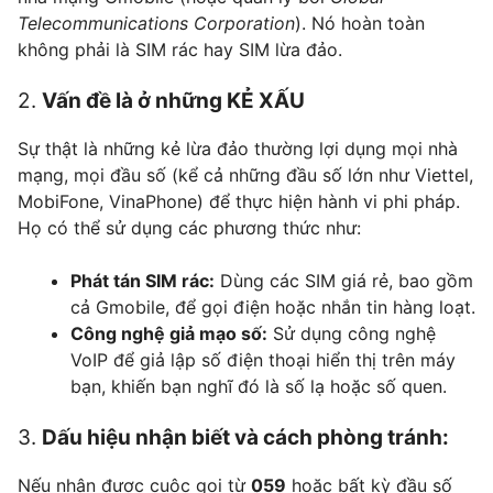
Telecommunications Corporation
). Nó hoàn toàn
không phải là SIM rác hay SIM lừa đảo.
2.
Vấn đề là ở những KẺ XẤU
Sự thật là những kẻ lừa đảo thường lợi dụng mọi nhà
mạng, mọi đầu số (kể cả những đầu số lớn như Viettel,
MobiFone, VinaPhone) để thực hiện hành vi phi pháp.
Họ có thể sử dụng các phương thức như:
Phát tán SIM rác:
Dùng các SIM giá rẻ, bao gồm
cả Gmobile, để gọi điện hoặc nhắn tin hàng loạt.
Công nghệ giả mạo số:
Sử dụng công nghệ
VoIP để giả lập số điện thoại hiển thị trên máy
bạn, khiến bạn nghĩ đó là số lạ hoặc số quen.
3.
Dấu hiệu nhận biết và cách phòng tránh:
Nếu nhận được cuộc gọi từ
059
hoặc bất kỳ đầu số