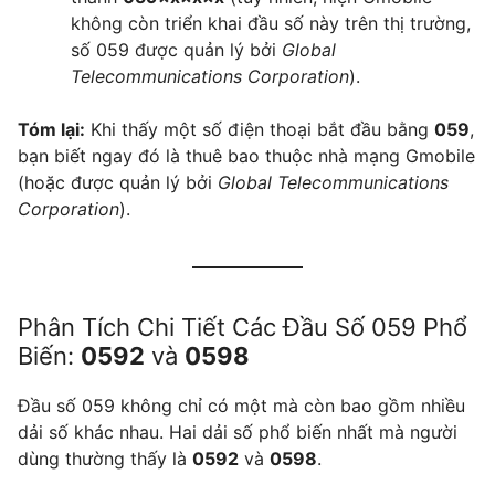
không còn triển khai đầu số này trên thị trường,
số 059 được quản lý bởi
Global
Telecommunications Corporation
).
Tóm lại:
Khi thấy một số điện thoại bắt đầu bằng
059
,
bạn biết ngay đó là thuê bao thuộc nhà mạng Gmobile
(hoặc được quản lý bởi
Global Telecommunications
Corporation
).
Phân Tích Chi Tiết Các Đầu Số 059 Phổ
Biến:
0592
và
0598
Đầu số 059 không chỉ có một mà còn bao gồm nhiều
dải số khác nhau. Hai dải số phổ biến nhất mà người
dùng thường thấy là
0592
và
0598
.