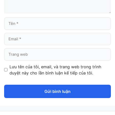
Tên
Email
Trang
web
Lưu tên của tôi, email, và trang web trong trình
duyệt này cho lần bình luận kế tiếp của tôi.