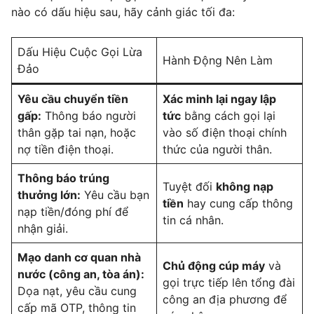
nào có dấu hiệu sau, hãy cảnh giác tối đa:
Dấu Hiệu Cuộc Gọi Lừa
Hành Động Nên Làm
Đảo
Yêu cầu chuyển tiền
Xác minh lại ngay lập
gấp:
Thông báo người
tức
bằng cách gọi lại
thân gặp tai nạn, hoặc
vào số điện thoại chính
nợ tiền điện thoại.
thức của người thân.
Thông báo trúng
Tuyệt đối
không nạp
thưởng lớn:
Yêu cầu bạn
tiền
hay cung cấp thông
nạp tiền/đóng phí để
tin cá nhân.
nhận giải.
Mạo danh cơ quan nhà
Chủ động cúp máy
và
nước (công an, tòa án):
gọi trực tiếp lên tổng đài
Dọa nạt, yêu cầu cung
công an địa phương để
cấp mã OTP, thông tin