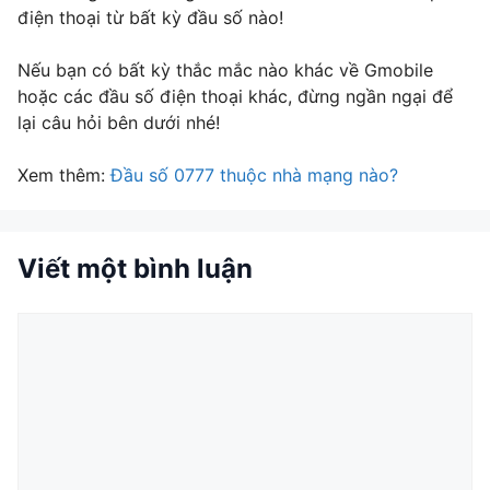
điện thoại từ bất kỳ đầu số nào!
Nếu bạn có bất kỳ thắc mắc nào khác về Gmobile
hoặc các đầu số điện thoại khác, đừng ngần ngại để
lại câu hỏi bên dưới nhé!
Xem thêm:
Đầu số 0777 thuộc nhà mạng nào?
Viết một bình luận
Bình
luận