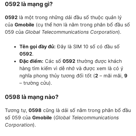
0592 là mạng gì?
0592
là một trong những dải đầu số thuộc quản lý
của
Gmobile
(cụ thể hơn là nằm trong phân bổ đầu số
059 của
Global Telecommunications Corporation
).
Tên gọi đầy đủ:
Đây là SIM 10 số có đầu số
0592
.
Đặc điểm:
Các số
0592
thường được khách
hàng tìm kiếm vì dễ nhớ và được xem là có ý
nghĩa phong thủy tương đối tốt (
2
– mãi mãi,
9
– trường cửu).
0598 là mạng nào?
Tương tự,
0598
cũng là dải số nằm trong phân bổ đầu
số 059 của
Gmobile
(
Global Telecommunications
Corporation
).