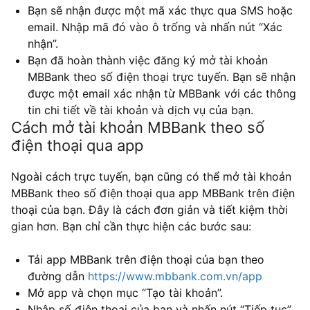
Bạn sẽ nhận được một mã xác thực qua SMS hoặc
email. Nhập mã đó vào ô trống và nhấn nút “Xác
nhận”.
Bạn đã hoàn thành việc đăng ký mở tài khoản
MBBank theo số điện thoại trực tuyến. Bạn sẽ nhận
được một email xác nhận từ MBBank với các thông
tin chi tiết về tài khoản và dịch vụ của bạn.
Cách mở tài khoản MBBank theo số
điện thoại qua app
Ngoài cách trực tuyến, bạn cũng có thể mở tài khoản
MBBank theo số điện thoại qua app MBBank trên điện
thoại của bạn. Đây là cách đơn giản và tiết kiệm thời
gian hơn. Bạn chỉ cần thực hiện các bước sau:
Tải app MBBank trên điện thoại của bạn theo
đường dẫn
https://www.mbbank.com.vn/app
Mở app và chọn mục “Tạo tài khoản”.
Nhập số điện thoại của bạn và nhấn nút “Tiếp tục”.