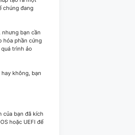
hể chúng đang
, nhưng bạn cần
ảo hóa phần cứng
 quá trình ảo
g hay không, bạn
nh của bạn đã kích
IOS hoặc UEFI để