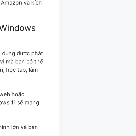
n Amazon và kích
n Windows
ng dụng được phát
 vị mà bạn có thể
í, học tập, làm
 web hoặc
dows 11 sẽ mang
hình lớn và bàn