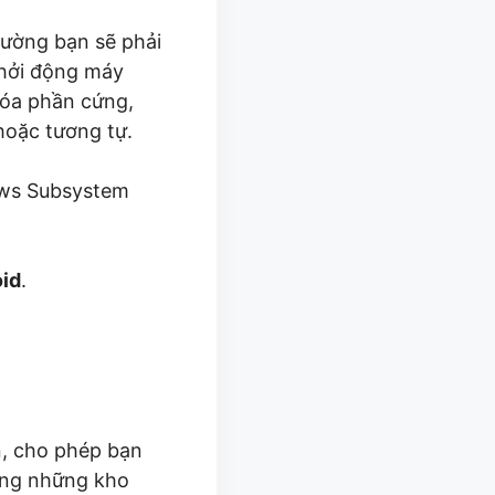
ường bạn sẽ phải
hởi động máy
 hóa phần cứng,
oặc tương tự.
ows Subsystem
id
.
, cho phép bạn
rong những kho