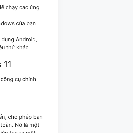
 để chạy các ứng
Windows của bạn
g dụng Android,
ều thứ khác.
 11
 công cụ chính
ển, cho phép bạn
toàn. Nó là một
iúp tạo ra một