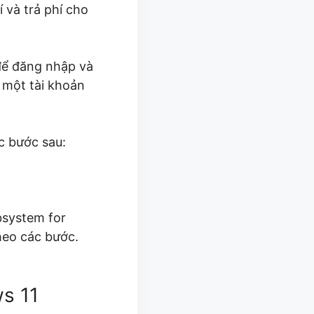
 và trả phí cho
để đăng nhập và
 một tài khoản
c bước sau:
bsystem for
heo các bước.
s 11