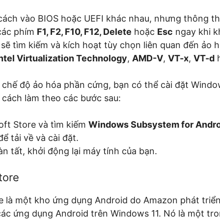
 cách vào BIOS hoặc UEFI khác nhau, nhưng thông th
các phím
F1, F2, F10, F12, Delete
hoặc
Esc
ngay khi k
n sẽ tìm kiếm và kích hoạt tùy chọn liên quan đến ảo
ntel Virtualization Technology
,
AMD-V
,
VT-x
,
VT-d
h
t chế độ ảo hóa phần cứng, bạn có thể cài đặt Wind
 cách làm theo các bước sau:
ft Store và tìm kiếm
Windows Subsystem for Andro
ể tải về và cài đặt.
àn tất, khởi động lại máy tính của bạn.
tore
 là một kho ứng dụng Android do Amazon phát triển
t các ứng dụng Android trên Windows 11. Nó là một t