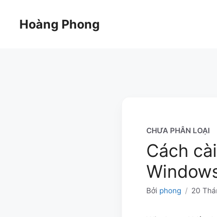
Chuyển
đến
Hoàng Phong
nội
dung
CHƯA PHÂN LOẠI
Cách cài
Windows
Bởi
phong
/
20 Thá