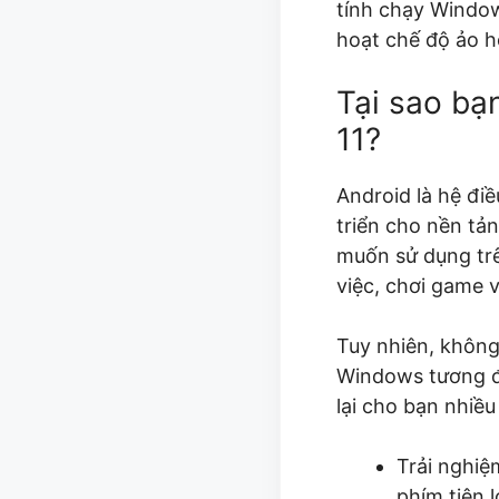
tính chạy Window
hoạt chế độ ảo h
Tại sao bạ
11?
Android là hệ điề
triển cho nền tả
muốn sử dụng trên
việc, chơi game 
Tuy nhiên, không
Windows tương đ
lại cho bạn nhiều 
Trải nghiệ
phím tiện l