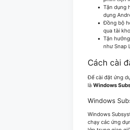
Tận dụng h
dụng Andro
Đồng bộ hó
qua tài kh
Tận hưởng 
như Snap L
Cách cài đ
Để cài đặt ứng d
là
Windows Subs
Windows Subs
Windows Subsyste
chạy các ứng dụn
lớp trung gian g