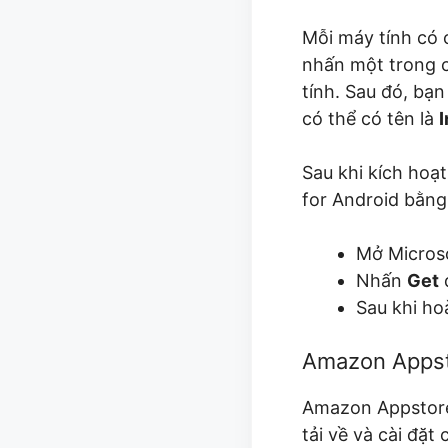
Mỗi máy tính có
nhấn một trong 
tính. Sau đó, bạ
có thể có tên là
I
Sau khi kích hoạ
for Android bằng
Mở Microso
Nhấn
Get
đ
Sau khi ho
Amazon Apps
Amazon Appstore
tải về và cài đặ