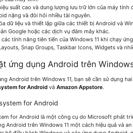
iệu suất cao và dung lượng lưu trữ lớn của máy tính
id nặng và đòi hỏi nhiều tài nguyên.
a dữ liệu và thiết lập giữa các thiết bị Android và 
oản Google hoặc các dịch vụ đám mây khác.
các tính năng tiên tiến của Windows 11 khi chạy ứn
ayouts, Snap Groups, Taskbar Icons, Widgets và nhi
ặt ứng dụng Android trên Windows
ụng Android trên Windows 11, bạn sẽ cần sử dụng hai
ystem for Android
và
Amazon Appstore
.
ystem for Android
m for Android là một công cụ do Microsoft phát tri
g Android trên Windows 11 một cách hiệu quả và an 
iữa hệ điều hành Windows và các ứng dụng Android, g